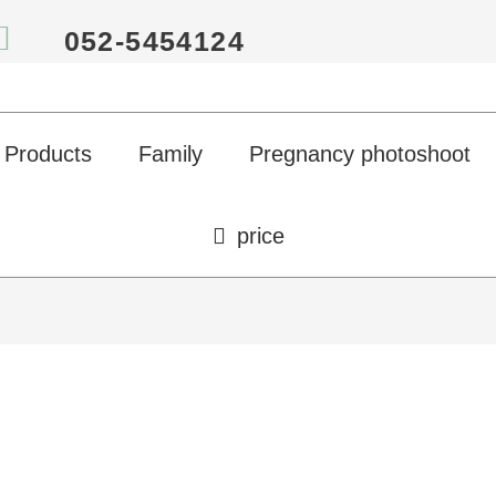
052-5454124
Products
Family
Pregnancy photoshoot
price