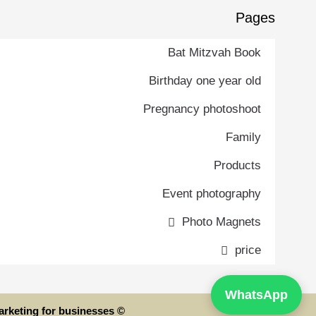
Pages
Bat Mitzvah Book
Birthday one year old
Pregnancy photoshoot
Family
Products
Event photography
Photo Magnets
price
WhatsApp
© All rights reserved to the "atzalemet" website. | Website built by Get-web, smart digital marketing for businesses.